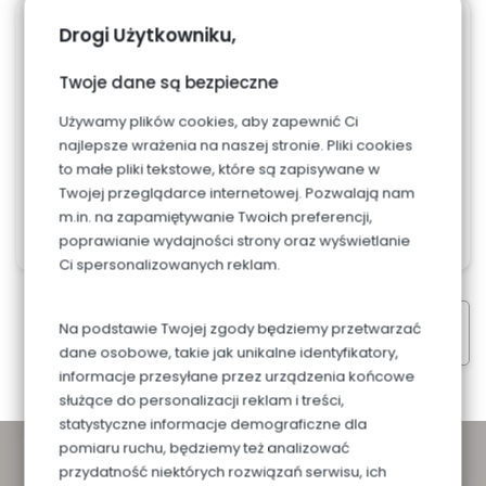
Drogi Użytkowniku,
05-01-24
Twoje dane są bezpieczne
Zdrowe Słodkości:
Używamy plików cookies, aby zapewnić Ci
najlepsze wrażenia na naszej stronie. Pliki cookies
Wersja fit
to małe pliki tekstowe, które są zapisywane w
Twojej przeglądarce internetowej. Pozwalają nam
m.in. na zapamiętywanie Twoich preferencji,
poprawianie wydajności strony oraz wyświetlanie
Ci spersonalizowanych reklam.
Na podstawie Twojej zgody będziemy przetwarzać
< Wróć do aktualności
dane osobowe, takie jak unikalne identyfikatory,
informacje przesyłane przez urządzenia końcowe
służące do personalizacji reklam i treści,
statystyczne informacje demograficzne dla
pomiaru ruchu, będziemy też analizować
przydatność niektórych rozwiązań serwisu, ich