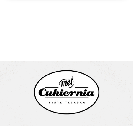
Cukiernia Mel Piotr Trzaska