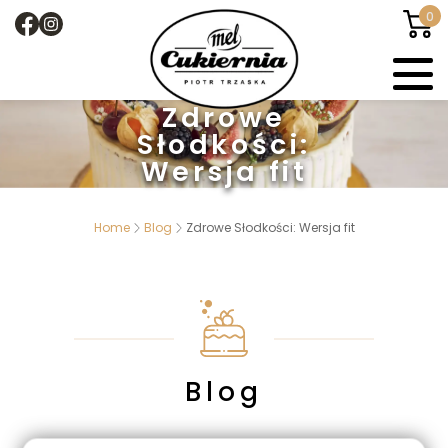
0
Zdrowe
Słodkości:
Wersja fit
Home
Blog
Zdrowe Słodkości: Wersja fit
Blog