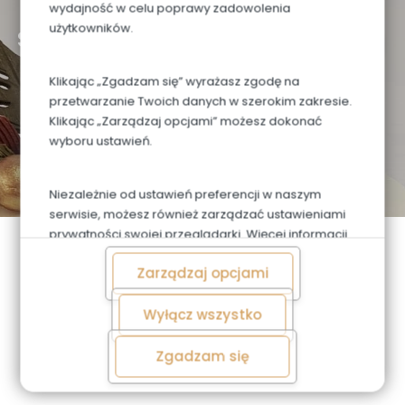
Zapoznaj się z naszą ofertą
wydajność w celu poprawy zadowolenia
użytkowników.
Słodkie Chwile Zaczynają
Się Tutaj
Klikając „Zgadzam się” wyrażasz zgodę na
przetwarzanie Twoich danych w szerokim zakresie.
Klikając „Zarządzaj opcjami” możesz dokonać
wyboru ustawień.
Sprawdź Ofertę
Niezależnie od ustawień preferencji w naszym
serwisie, możesz również zarządzać ustawieniami
prywatności swojej przeglądarki. Więcej informacji
o przetwarzaniu danych znajdziesz w
Polityce
Zarządzaj opcjami
prywatności.
Wyłącz wszystko
Zgadzam się