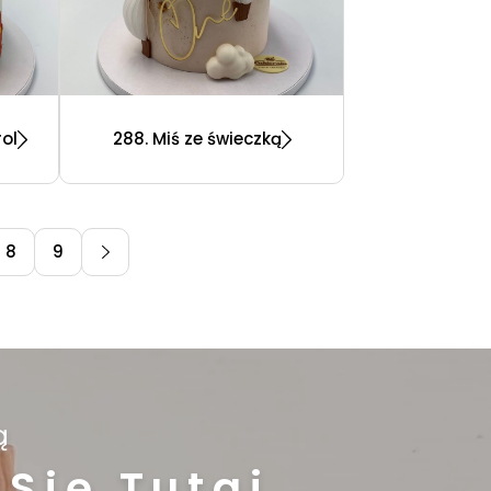
rol
288. Miś ze świeczką
8
9
ą
Się Tutaj