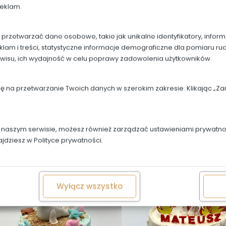
296. Kuromi
295. Roblox
reklam.
rzetwarzać dane osobowe, takie jak unikalne identyfikatory, infor
klam i treści, statystyczne informacje demograficzne dla pomiaru ru
rwisu, ich wydajność w celu poprawy zadowolenia użytkowników.
dę na przetwarzanie Twoich danych w szerokim zakresie. Klikając „
w naszym serwisie, możesz również zarządzać ustawieniami prywatnoś
ajdziesz w
Polityce prywatności.
293. Stitch i Angel 2
292. Króliczek z kwiatk
Wyłącz wszystko