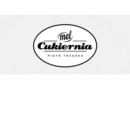
Cukiernia Mel Piotr Trzaska
Litewska 1a
15-682 Białystok
Pon-Pt: 08:00-16:00
+48 603 487 707
biuro@cukierniamel.pl