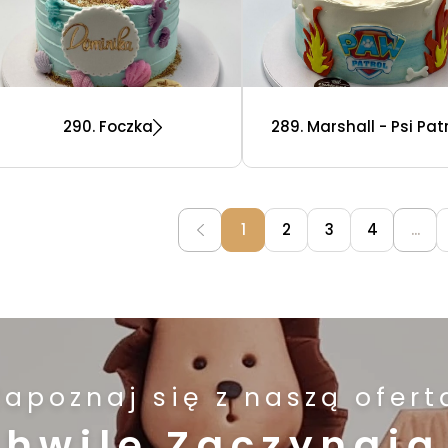
290. Foczka
289. Marshall - Psi Pat
1
2
3
4
...
Zapoznaj się z naszą ofert
Chwile Zaczynają 