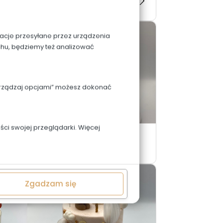
294. Miraculum Biedronka
macje przesyłane przez urządzenia
chu, będziemy też analizować
Zarządzaj opcjami” możesz dokonać
ci swojej przeglądarki. Więcej
ami
291. Pusheen i lód
Zgadzam się