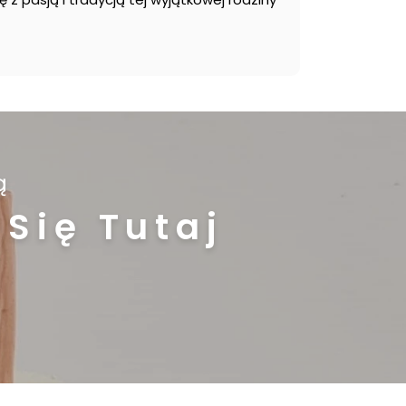
ą
Się Tutaj