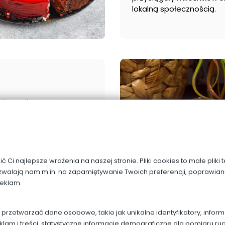
lokalną społecznością.
i rozwijając pasję razem
szerzyć swoją
a Mel, która do dzisiaj
isiaj kierujący cukiernią,
o, aby każdy wypiek miał
Ci najlepsze wrażenia na naszej stronie. Pliki cookies to małe pliki
zwalają nam m.in. na zapamiętywanie Twoich preferencji, poprawian
reklam.
rzetwarzać dane osobowe, takie jak unikalne identyfikatory, infor
klam i treści, statystyczne informacje demograficzne dla pomiaru ru