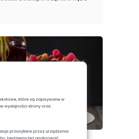
 tekstowe, które są zapisywane w
ie wydajności strony oraz
macje przesyłane przez urządzenia
chu, będziemy też analizować