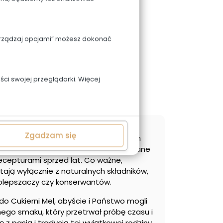
Zarządzaj opcjami” możesz dokonać
ci swojej przeglądarki. Więcej
Zgadzam się
 pysznych wypieków – od tradycyjnych
ntne torty i niezrównane lody, wytwarzane
ecepturami sprzed lat. Co ważne,
ają wyłącznie z naturalnych składników,
olepszaczy czy konserwantów.
o Cukierni Mel, abyście i Państwo mogli
go smaku, który przetrwał próbę czasu i
ę z pasją i tradycją tej wyjątkowej rodziny