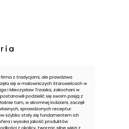
ria
o firma z tradycjami, ale prawdziwa
częła się w malowniczych Starosielcach w
ga i Mieczysław Trzaska, zakochani w
postanowili podzielić się swoim pasją z
aśnie tam, w skromnej lodziarni, zaczęli
własnych, sprawdzonych receptur.
tów szybko stały się fundamentem ich
fera i wysoka jakość produktów
odkości z okolicy, tworząc silne więzi z