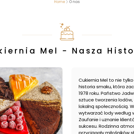
Home
O nas
kiernia Mel - Nasza Histo
Cukiernia Mel to nie tylk
historia smaku, która za
1978 roku. Państwo Jadwi
sztuce tworzenia lodów, 
lokalną społecznością. Wł
wytwarzać lody według 
Zaufanie i uznanie klien
sukcesu. Rodzinna atmos
przyciągały miłośników sł