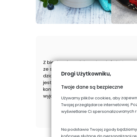
Z biegiem lat, zdobywając doświadczenie 
ze swoim synem Piotrem, postanowili po
Drogi Użytkowniku,
działalność. W roku 1999 powstała Cukierni
jest dumą rodziny Trzaska. Piotr Trzaska, dz
Twoje dane są bezpieczne
kontynuuje tradycję rodziców, dbając o t
wyjątkowy smak i charakter.
Używamy plików cookies, aby zapewnić 
Twojej przeglądarce internetowej. Po
wyświetlanie Ci spersonalizowanych 
Na podstawie Twojej zgody będziemy p
końcowe służące do personalizacji re