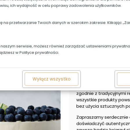
rwisu, ich wydajność w celu poprawy zadowolenia użytkowników.
dę na przetwarzanie Twoich danych w szerokim zakresie. Klikając „
Co oferujemy?
w naszym serwisie, możesz również zarządzać ustawieniami prywatnoś
ajdziesz w
Polityce prywatności.
Wyłącz wszystko
Oferujemy szeroki wybór
ciast i ciastek po wykwi
zgodnie z tradycyjnymi r
wszystkie produkty powst
bez użycia sztucznych p
Zapraszamy serdecznie d
doświadczyć autentyczne
zawsze będzie kojarzył si