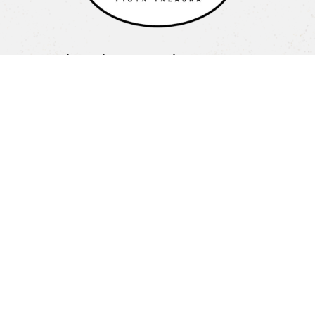
Cukiernia Mel Piotr Trzaska
Litewska 1a
15-682 Białystok
Pon-Pt: 08:00-16:00
+48 603 487 707
biuro@cukierniamel.pl
Home
O nas
Nasze Cukiernie
Oferta
Blog
Kontakt
Regulamin
Polityka prywatności
Odwiedź nas na:
© Cukiernia Mel 2023