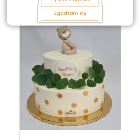
425. Złote stópki, dużo kwiatów
Zgadzam się