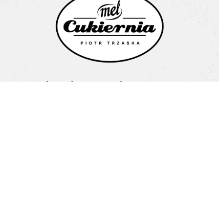
Cukiernia Mel Piotr Trzaska
Litewska 1a
15-682 Białystok
Pon-Pt: 08:00-16:00
+48 603 487 707
biuro@cukierniamel.pl
Home
O nas
Nasze Cukiernie
Oferta
Blog
Kontakt
Regulamin
Polityka prywatności
Odwiedź nas na: