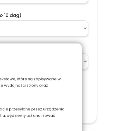
o 10 dag)
ach w podsumowaniu zamówienia
 tekstowe, które są zapisywane w
ie wydajności strony oraz
zyka
macje przesyłane przez urządzenia
chu, będziemy też analizować