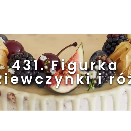
431. Figurka
ziewczynki i ró