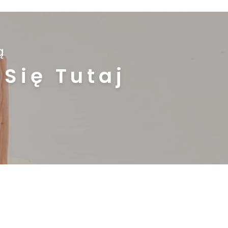
ą
Się Tutaj