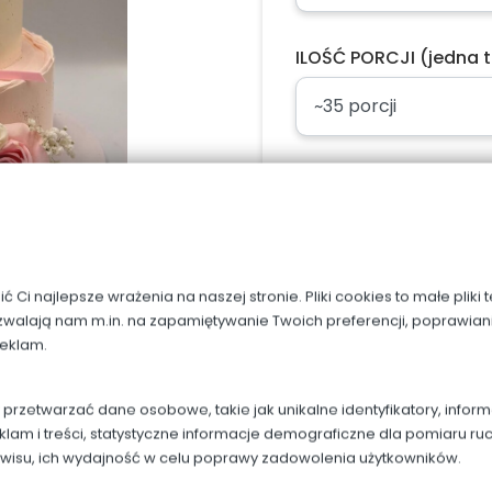
ILOŚĆ PORCJI (jedna t
Napis, dodaj w uwag
Ci najlepsze wrażenia na naszej stronie. Pliki cookies to małe pliki
zwalają nam m.in. na zapamiętywanie Twoich preferencji, poprawian
reklam.
Dodaj do kos
rzetwarzać dane osobowe, takie jak unikalne identyfikatory, infor
klam i treści, statystyczne informacje demograficzne dla pomiaru ru
rwisu, ich wydajność w celu poprawy zadowolenia użytkowników.