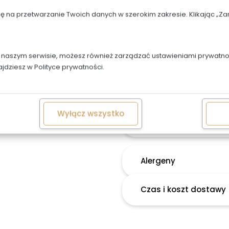
OPIS
dę na przetwarzanie Twoich danych w szerokim zakresie. Klikając „
Napis w cenie, trzeba g
w naszym serwisie, możesz również zarządzać ustawieniami prywatnoś
ajdziesz w
Polityce prywatności.
Rodzaje i kolory kwiató
konsultacji
Możliwa jest personaliza
603487707
Wyłącz wszystko
Alergeny
Czas i koszt dostawy