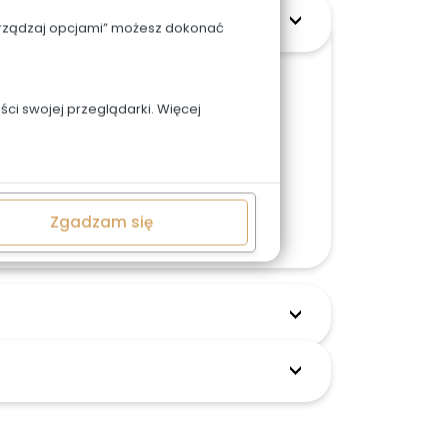
Zarządzaj opcjami” możesz dokonać
o wpisac w uwagach.
ci swojej przeglądarki. Więcej
w możemy zmieniać po wcześniejszej
cja zamówienia. Skontaktuj się z nami
Zgadzam się