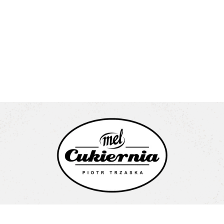
Cukiernia Mel Piotr Trzaska