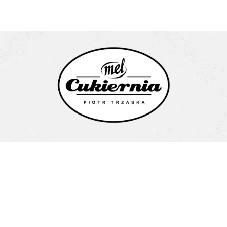
Cukiernia Mel Piotr Trzaska
Litewska 1a
15-682 Białystok
Pon-Pt: 08:00-16:00
+48 603 487 707
biuro@cukierniamel.pl