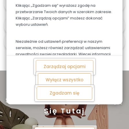
Klikając „Zgadzam się” wyrażasz zgodę na
przetwarzanie Twoich danych w szerokim zakresie.
Klikając „Zarządzaj opcjami” możesz dokonać
wyboru ustawień.
Alergeny
Czas i koszt dostawy
Niezależnie od ustawień preferencji w naszym
serwisie, możesz również zarządzać ustawieniami
prywatności swojej przeglądarki. Więcej informacji
o przetwarzaniu danych znajdziesz w
Polityce
Zarządzaj opcjami
prywatności.
Wyłącz wszystko
Zapoznaj się z naszą ofertą
Zgadzam się
Słodkie Chwile Zaczynają
Się Tutaj