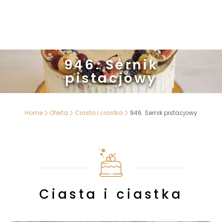
946. Sernik
pistacjowy
Home
Oferta
Ciasta i ciastka
946. Sernik pistacjowy
Ciasta i ciastka