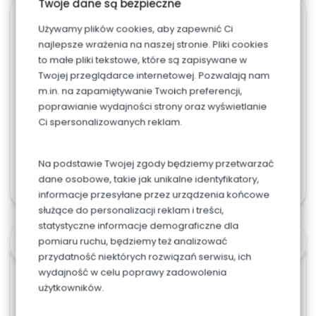
Twoje dane są bezpieczne
946. Sernik
Używamy plików cookies, aby zapewnić Ci
najlepsze wrażenia na naszej stronie. Pliki cookies
pistacjowy
to małe pliki tekstowe, które są zapisywane w
Twojej przeglądarce internetowej. Pozwalają nam
53.00
zł
m.in. na zapamiętywanie Twoich preferencji,
poprawianie wydajności strony oraz wyświetlanie
Ci spersonalizowanych reklam.
Na podstawie Twojej zgody będziemy przetwarzać
Dodaj do koszyka
dane osobowe, takie jak unikalne identyfikatory,
informacje przesyłane przez urządzenia końcowe
służące do personalizacji reklam i treści,
statystyczne informacje demograficzne dla
pomiaru ruchu, będziemy też analizować
OPIS
przydatność niektórych rozwiązań serwisu, ich
wydajność w celu poprawy zadowolenia
użytkowników.
Sernik pistacjowy, delitakny smak zaskoczy Wasze
podniebienia!