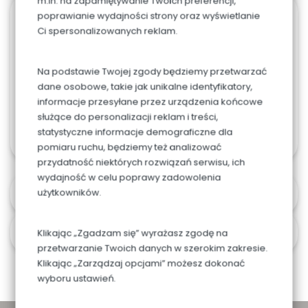
m.in. na zapamiętywanie Twoich preferencji,
poprawianie wydajności strony oraz wyświetlanie
943. Ciastko
Ci spersonalizowanych reklam.
Renaty
Na podstawie Twojej zgody będziemy przetwarzać
0.00
zł
dane osobowe, takie jak unikalne identyfikatory,
informacje przesyłane przez urządzenia końcowe
służące do personalizacji reklam i treści,
statystyczne informacje demograficzne dla
pomiaru ruchu, będziemy też analizować
przydatność niektórych rozwiązań serwisu, ich
wydajność w celu poprawy zadowolenia
użytkowników.
Alergeny
Czas i koszt dostawy
Klikając „Zgadzam się” wyrażasz zgodę na
przetwarzanie Twoich danych w szerokim zakresie.
Klikając „Zarządzaj opcjami” możesz dokonać
wyboru ustawień.