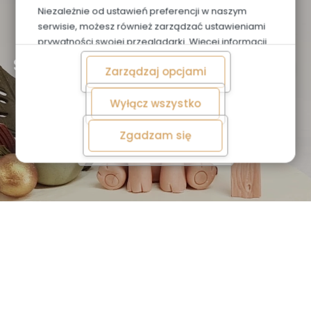
Niezależnie od ustawień preferencji w naszym
serwisie, możesz również zarządzać ustawieniami
Zapoznaj się z naszą ofertą
prywatności swojej przeglądarki. Więcej informacji
o przetwarzaniu danych znajdziesz w
Polityce
Słodkie Chwile Zaczynają
Zarządzaj opcjami
prywatności.
Się Tutaj
Wyłącz wszystko
Zgadzam się
Sprawdź Ofertę