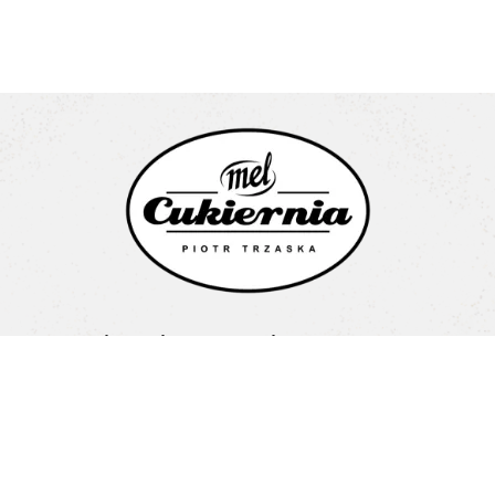
Cukiernia Mel Piotr Trzaska
Litewska 1a
15-682 Białystok
Pon-Pt: 08:00-16:00
+48 603 487 707
biuro@cukierniamel.pl