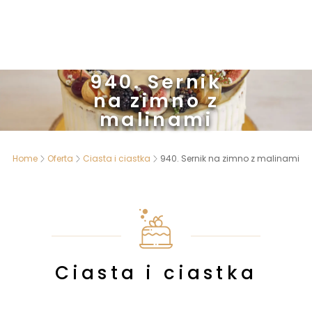
940. Sernik
na zimno z
malinami
Home
Oferta
Ciasta i ciastka
940. Sernik na zimno z malinami
Ciasta i ciastka