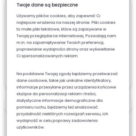
Twoje dane są bezpieczne
940. Sernik na
Używamy plików cookies, aby zapewnić Ci
zimno z malinami
najlepsze wrażenia na naszej stronie. Pliki cookies
to małe pliki tekstowe, które są zapisywane w
56.00
zł
Twojej przeglądarce internetowej. Pozwalają nam
m.in. na zapamiętywanie Twoich preferencji,
poprawianie wydajności strony oraz wyświetlanie
Ci spersonalizowanych reklam.
Dodaj do koszyka
Na podstawie Twojej zgody będziemy przetwarzać
dane osobowe, takie jak unikalne identyfikatory,
informacje przesyłane przez urządzenia końcowe
służące do personalizacji reklam i treści,
statystyczne informacje demograficzne dla
OPIS
pomiaru ruchu, będziemy też analizować
przydatność niektórych rozwiązań serwisu, ich
wydajność w celu poprawy zadowolenia
Przepyszny czekoladowy spód, puszysty ser, a na
użytkowników.
wierzchu malinowa galaretka z malinami w