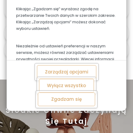
środku.
Klikając „Zgadzam się” wyrażasz zgodę na
przetwarzanie Twoich danych w szerokim zakresie.
Klikając „Zarządzaj opcjami” możesz dokonać
wyboru ustawień.
Alergeny
Niezależnie od ustawień preferencji w naszym
Czas i koszt dostawy
serwisie, możesz również zarządzać ustawieniami
prywatności swojej przeglądarki. Więcej informacji
o przetwarzaniu danych znajdziesz w
Polityce
Zarządzaj opcjami
prywatności.
Wyłącz wszystko
Zgadzam się
Zapoznaj się z naszą ofertą
Słodkie Chwile Zaczynają
Się Tutaj