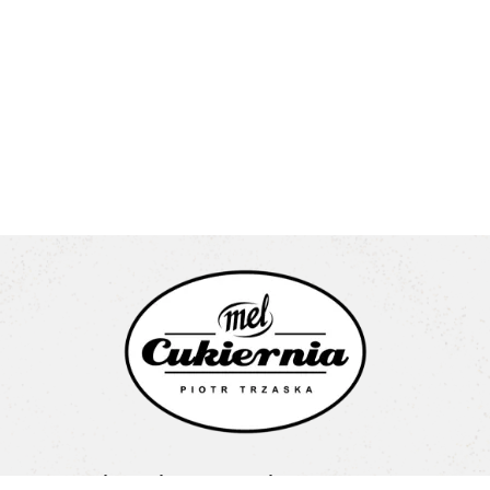
Cukiernia Mel Piotr Trzaska