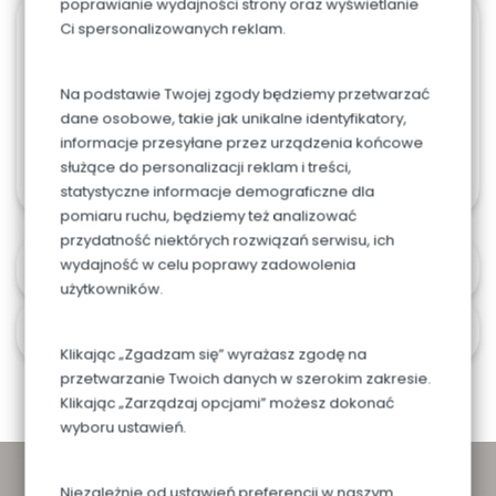
poprawianie wydajności strony oraz wyświetlanie
Ci spersonalizowanych reklam.
938. Shot oreo
0.00
zł
Na podstawie Twojej zgody będziemy przetwarzać
dane osobowe, takie jak unikalne identyfikatory,
informacje przesyłane przez urządzenia końcowe
służące do personalizacji reklam i treści,
statystyczne informacje demograficzne dla
pomiaru ruchu, będziemy też analizować
przydatność niektórych rozwiązań serwisu, ich
wydajność w celu poprawy zadowolenia
Alergeny
użytkowników.
Czas i koszt dostawy
Klikając „Zgadzam się” wyrażasz zgodę na
przetwarzanie Twoich danych w szerokim zakresie.
Klikając „Zarządzaj opcjami” możesz dokonać
wyboru ustawień.
Niezależnie od ustawień preferencji w naszym