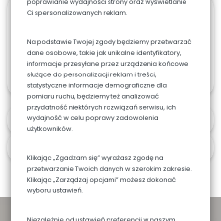
poprawianie wydajności strony oraz wyświetlanie
Ci spersonalizowanych reklam.
804. LECH
0.00
zł
Na podstawie Twojej zgody będziemy przetwarzać
dane osobowe, takie jak unikalne identyfikatory,
informacje przesyłane przez urządzenia końcowe
służące do personalizacji reklam i treści,
statystyczne informacje demograficzne dla
pomiaru ruchu, będziemy też analizować
przydatność niektórych rozwiązań serwisu, ich
wydajność w celu poprawy zadowolenia
Alergeny
użytkowników.
Czas i koszt dostawy
Klikając „Zgadzam się” wyrażasz zgodę na
przetwarzanie Twoich danych w szerokim zakresie.
Klikając „Zarządzaj opcjami” możesz dokonać
wyboru ustawień.
Niezależnie od ustawień preferencji w naszym