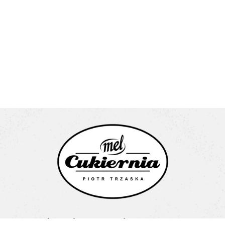
Cukiernia Mel Piotr Trzaska