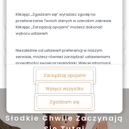
W przypadku tortów weselnych, firmowych lub w
większym rozmiarze, możliwa jest personalizacja
Klikając „Zgadzam się” wyrażasz zgodę na
zamówienia. Skontaktuj się z nami 603487707
przetwarzanie Twoich danych w szerokim zakresie.
Klikając „Zarządzaj opcjami” możesz dokonać
wyboru ustawień.
Alergeny
Niezależnie od ustawień preferencji w naszym
serwisie, możesz również zarządzać ustawieniami
Czas i koszt dostawy
prywatności swojej przeglądarki. Więcej informacji
o przetwarzaniu danych znajdziesz w
Polityce
Zarządzaj opcjami
prywatności.
Wyłącz wszystko
Zgadzam się
Zapoznaj się z naszą ofertą
Słodkie Chwile Zaczynają
Się Tutaj