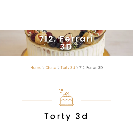
712. Ferrari
3D
Home
Oferta
Torty 3d
712. Ferrari 3D
Torty 3d