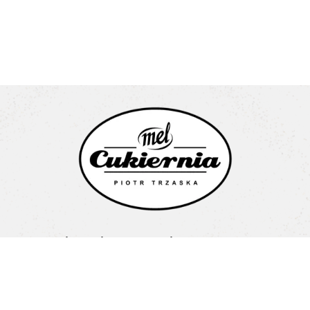
Cukiernia Mel Piotr Trzaska
Litewska 1a
15-682 Białystok