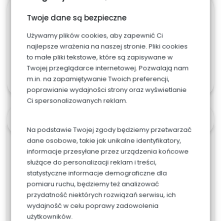
712. Ferrari 3D
Twoje dane są bezpieczne
0.00
zł
Używamy plików cookies, aby zapewnić Ci
najlepsze wrażenia na naszej stronie. Pliki cookies
to małe pliki tekstowe, które są zapisywane w
Twojej przeglądarce internetowej. Pozwalają nam
m.in. na zapamiętywanie Twoich preferencji,
poprawianie wydajności strony oraz wyświetlanie
Ci spersonalizowanych reklam.
OPIS
Na podstawie Twojej zgody będziemy przetwarzać
dane osobowe, takie jak unikalne identyfikatory,
informacje przesyłane przez urządzenia końcowe
Możliwa zmiana koloru tortu.
służące do personalizacji reklam i treści,
statystyczne informacje demograficzne dla
Napis w cenie.
pomiaru ruchu, będziemy też analizować
przydatność niektórych rozwiązań serwisu, ich
Jeśli chcesz zamówić większy tort - skontaktuj się
wydajność w celu poprawy zadowolenia
z nami.
użytkowników.