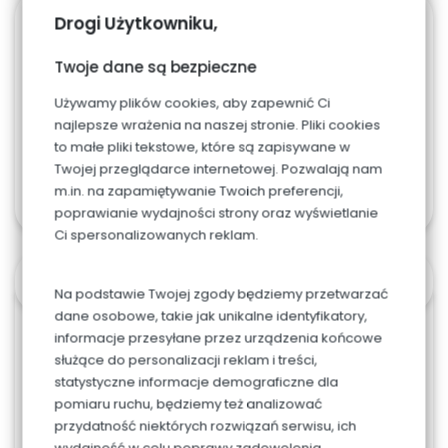
Drogi Użytkowniku,
529. Koronka i
Twoje dane są bezpieczne
kwiaty cukrowe
Używamy plików cookies, aby zapewnić Ci
0.00
zł
najlepsze wrażenia na naszej stronie. Pliki cookies
to małe pliki tekstowe, które są zapisywane w
Twojej przeglądarce internetowej. Pozwalają nam
m.in. na zapamiętywanie Twoich preferencji,
poprawianie wydajności strony oraz wyświetlanie
Ci spersonalizowanych reklam.
OPIS
Na podstawie Twojej zgody będziemy przetwarzać
dane osobowe, takie jak unikalne identyfikatory,
informacje przesyłane przez urządzenia końcowe
Możliwa jest zmiana koloru tortu, kwiatów bądź
służące do personalizacji reklam i treści,
koronki po wcześniejszej konsultacji.
statystyczne informacje demograficzne dla
pomiaru ruchu, będziemy też analizować
Kwiaty wykonane są z masy cukrowej.
przydatność niektórych rozwiązań serwisu, ich
wydajność w celu poprawy zadowolenia