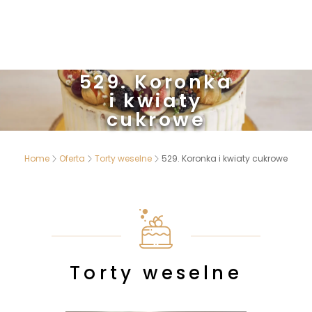
529. Koronka
i kwiaty
cukrowe
Home
Oferta
Torty weselne
529. Koronka i kwiaty cukrowe
Torty weselne