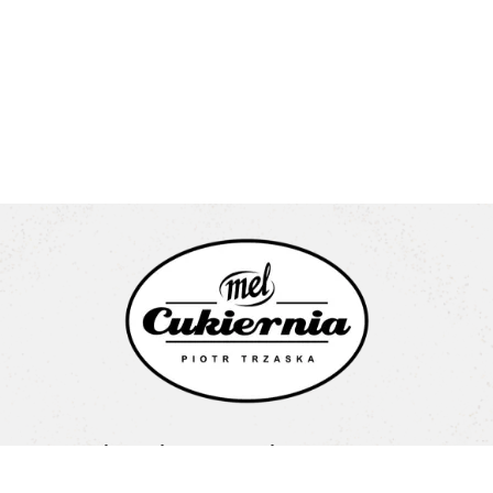
Cukiernia Mel Piotr Trzaska