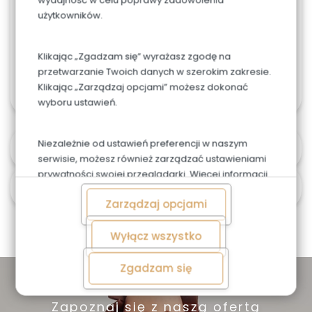
Jeśli chcesz zamówić większy tort - skontaktuj się
użytkowników.
z nami.
W przypadku tortów weselnych, firmowych lub w
Klikając „Zgadzam się” wyrażasz zgodę na
większym rozmiarze, możliwa jest personalizacja
przetwarzanie Twoich danych w szerokim zakresie.
zamówienia. Skontaktuj się z nami 603487707
Klikając „Zarządzaj opcjami” możesz dokonać
wyboru ustawień.
Niezależnie od ustawień preferencji w naszym
Alergeny
serwisie, możesz również zarządzać ustawieniami
prywatności swojej przeglądarki. Więcej informacji
Czas i koszt dostawy
o przetwarzaniu danych znajdziesz w
Polityce
Zarządzaj opcjami
prywatności.
Wyłącz wszystko
Zgadzam się
Zapoznaj się z naszą ofertą