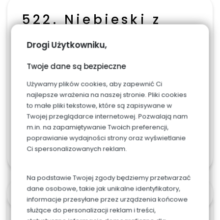
522. Niebieski z
żywymi kwiatami
Drogi Użytkowniku,
0.00
zł
Twoje dane są bezpieczne
SMAK
Używamy plików cookies, aby zapewnić Ci
najlepsze wrażenia na naszej stronie. Pliki cookies
to małe pliki tekstowe, które są zapisywane w
Twojej przeglądarce internetowej. Pozwalają nam
m.in. na zapamiętywanie Twoich preferencji,
poprawianie wydajności strony oraz wyświetlanie
Ci spersonalizowanych reklam.
Na podstawie Twojej zgody będziemy przetwarzać
dane osobowe, takie jak unikalne identyfikatory,
OPIS
informacje przesyłane przez urządzenia końcowe
służące do personalizacji reklam i treści,