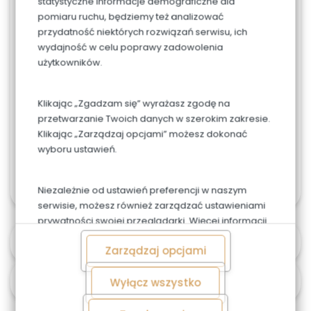
statystyczne informacje demograficzne dla
Przepiękny mocny kolor tortu oraz żywe kwiaty w
pomiaru ruchu, będziemy też analizować
dekoracji to hit sezonu 2024r.
przydatność niektórych rozwiązań serwisu, ich
wydajność w celu poprawy zadowolenia
Możliwość zmiany koloru tortu oraz kwiatów po
użytkowników.
wcześniejszym ustaleniu.
Jeśli chcesz zamówić większy tort - skontaktuj się
Klikając „Zgadzam się” wyrażasz zgodę na
z nami.
przetwarzanie Twoich danych w szerokim zakresie.
Klikając „Zarządzaj opcjami” możesz dokonać
W przypadku tortów weselnych, firmowych lub w
wyboru ustawień.
większym rozmiarze, możliwa jest personalizacja
zamówienia. Skontaktuj się z nami 603487707
Niezależnie od ustawień preferencji w naszym
serwisie, możesz również zarządzać ustawieniami
prywatności swojej przeglądarki. Więcej informacji
o przetwarzaniu danych znajdziesz w
Polityce
Alergeny
Zarządzaj opcjami
prywatności.
Czas i koszt dostawy
Wyłącz wszystko