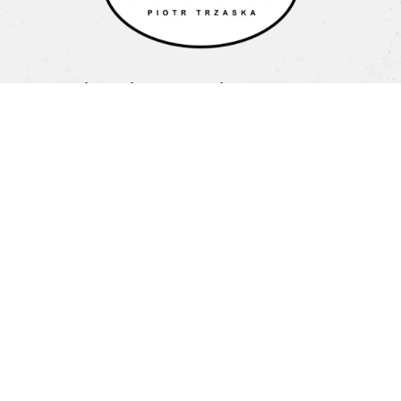
Cukiernia Mel Piotr Trzaska
Litewska 1a
15-682 Białystok
Pon-Pt: 08:00-16:00
+48 603 487 707
biuro@cukierniamel.pl
Home
O nas
Nasze Cukiernie
Oferta
Blog
Kontakt
Regulamin
Polityka prywatności
Odwiedź nas na:
© Cukiernia Mel 2023