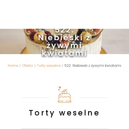
522.
Niebieski z
żywymi
kwiatami
Home
Oferta
Torty weselne
522. Niebieski z żywymi kwiatami
Torty weselne