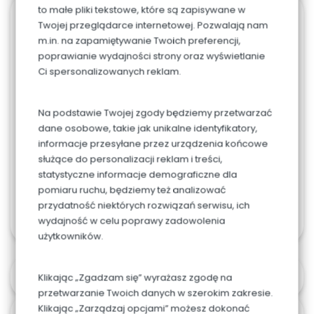
to małe pliki tekstowe, które są zapisywane w
516. Prążki, różowa
Twojej przeglądarce internetowej. Pozwalają nam
m.in. na zapamiętywanie Twoich preferencji,
eustoma
poprawianie wydajności strony oraz wyświetlanie
Ci spersonalizowanych reklam.
0.00
zł
SMAK
Na podstawie Twojej zgody będziemy przetwarzać
dane osobowe, takie jak unikalne identyfikatory,
informacje przesyłane przez urządzenia końcowe
służące do personalizacji reklam i treści,
statystyczne informacje demograficzne dla
pomiaru ruchu, będziemy też analizować
przydatność niektórych rozwiązań serwisu, ich
wydajność w celu poprawy zadowolenia
użytkowników.
Alergeny
Klikając „Zgadzam się” wyrażasz zgodę na
przetwarzanie Twoich danych w szerokim zakresie.
Klikając „Zarządzaj opcjami” możesz dokonać