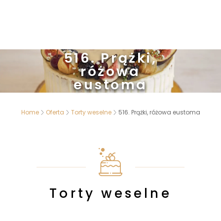
516. Prążki,
różowa
eustoma
Home
Oferta
Torty weselne
516. Prążki, różowa eustoma
Torty weselne