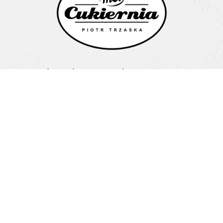
Cukiernia Mel Piotr Trzaska
Litewska 1a
15-682 Białystok
Pon-Pt: 08:00-16:00
+48 603 487 707
biuro@cukierniamel.pl
Home
O nas
Nasze Cukiernie
Oferta
Blog
Kontakt
Regulamin
Polityka prywatności
Odwiedź nas na: