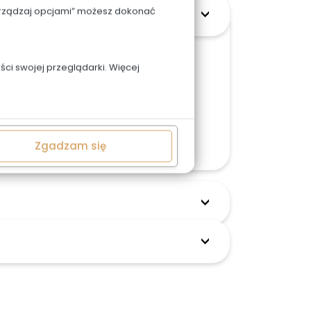
Zarządzaj opcjami” możesz dokonać
o wpisac w uwagach.
ci swojej przeglądarki. Więcej
w możemy zmieniać.
cja zamówienia. Skontaktuj się z nami
Zgadzam się