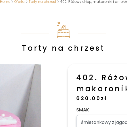
Home
Oferta
Torty na chrzest
402. Różowy dripp, makaroniki i aniołe
Torty na chrzest
402. Różo
makaronik
620.00
zł
SMAK