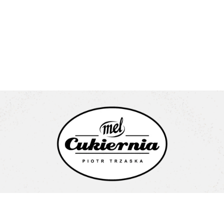
Cukiernia Mel Piotr Trzaska