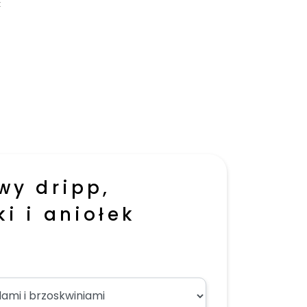
k
wy dripp,
i i aniołek