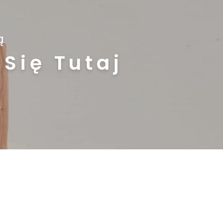
ą
Się Tutaj