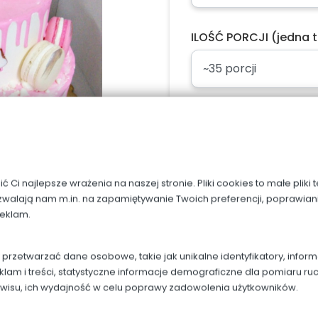
ILOŚĆ PORCJI (jedna t
Napis, dodaj w uwag
Ci najlepsze wrażenia na naszej stronie. Pliki cookies to małe pliki
zwalają nam m.in. na zapamiętywanie Twoich preferencji, poprawian
reklam.
rzetwarzać dane osobowe, takie jak unikalne identyfikatory, infor
Dodaj do kos
klam i treści, statystyczne informacje demograficzne dla pomiaru ru
rwisu, ich wydajność w celu poprawy zadowolenia użytkowników.