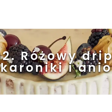
2. Różowy dri
karoniki i anio