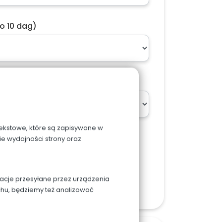
o 10 dag)
ach w podsumowaniu zamówienia
 tekstowe, które są zapisywane w
ie wydajności strony oraz
macje przesyłane przez urządzenia
zyka
chu, będziemy też analizować