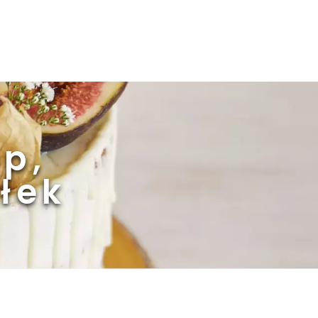
pp,
łek