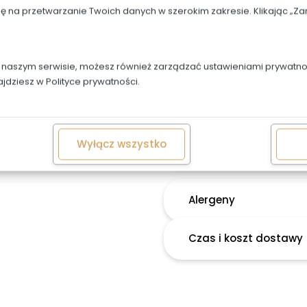
dę na przetwarzanie Twoich danych w szerokim zakresie. Klikając „
OPIS
Napis w cenie, trzeba g
w naszym serwisie, możesz również zarządzać ustawieniami prywatnoś
ajdziesz w
Polityce prywatności.
Rodzaje i kolory kwiató
Możliwa jest personaliza
603487707
Wyłącz wszystko
Alergeny
Czas i koszt dostawy