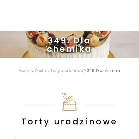
349. Dla
chemika
Home
Oferta
Torty urodzinowe
349. Dla chemika
Torty urodzinowe