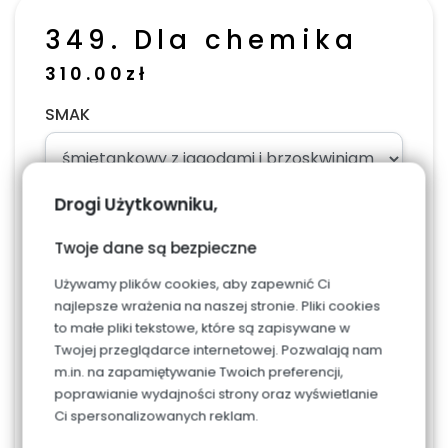
349. Dla chemika
310.00
zł
SMAK
Drogi Użytkowniku,
ILOŚĆ PORCJI (jedna to 10 dag)
Twoje dane są bezpieczne
Używamy plików cookies, aby zapewnić Ci
najlepsze wrażenia na naszej stronie. Pliki cookies
to małe pliki tekstowe, które są zapisywane w
Napis, dodaj w uwagach w podsumowaniu
Twojej przeglądarce internetowej. Pozwalają nam
zamówienia
m.in. na zapamiętywanie Twoich preferencji,
poprawianie wydajności strony oraz wyświetlanie
Ci spersonalizowanych reklam.