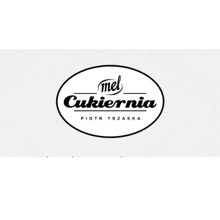
Cukiernia Mel Piotr Trzaska
Litewska 1a
15-682 Białystok
Pon-Pt: 08:00-16:00