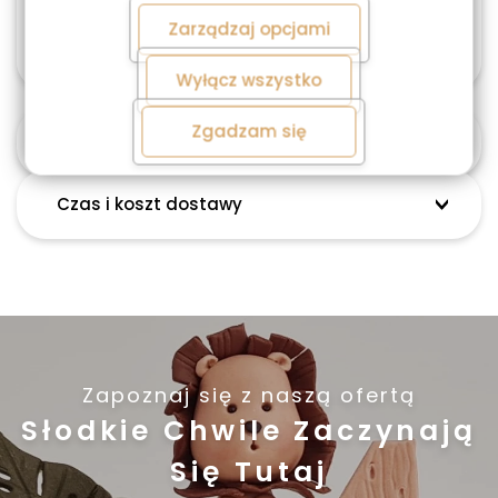
o przetwarzaniu danych znajdziesz w
Polityce
Możliwa jest personalizacja zamówienia.
Zarządzaj opcjami
prywatności.
Skontaktuj się z nami 603487707
Wyłącz wszystko
Zgadzam się
Alergeny
Czas i koszt dostawy
Zapoznaj się z naszą ofertą
Słodkie Chwile Zaczynają
Się Tutaj