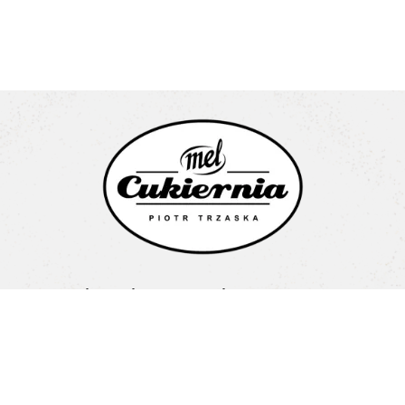
Cukiernia Mel Piotr Trzaska
Litewska 1a
15-682 Białystok
Pon-Pt: 08:00-16:00