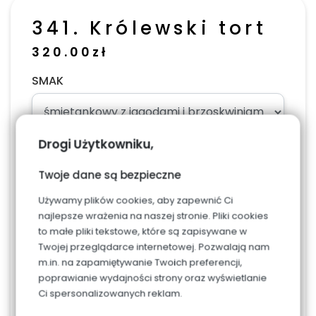
341. Królewski tort
320.00
zł
SMAK
Drogi Użytkowniku,
ILOŚĆ PORCJI (jedna to 10 dag)
Twoje dane są bezpieczne
Używamy plików cookies, aby zapewnić Ci
najlepsze wrażenia na naszej stronie. Pliki cookies
to małe pliki tekstowe, które są zapisywane w
Napis, dodaj w uwagach w podsumowaniu
Twojej przeglądarce internetowej. Pozwalają nam
zamówienia
m.in. na zapamiętywanie Twoich preferencji,
poprawianie wydajności strony oraz wyświetlanie
Ci spersonalizowanych reklam.