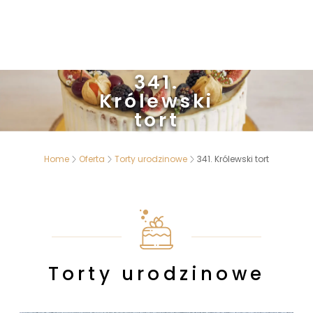
341.
Królewski
tort
Home
Oferta
Torty urodzinowe
341. Królewski tort
Torty urodzinowe