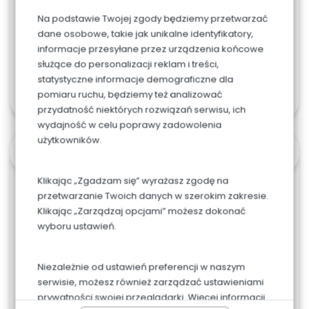
Na podstawie Twojej zgody będziemy przetwarzać
dane osobowe, takie jak unikalne identyfikatory,
informacje przesyłane przez urządzenia końcowe
służące do personalizacji reklam i treści,
Dodaj do koszyka
statystyczne informacje demograficzne dla
pomiaru ruchu, będziemy też analizować
przydatność niektórych rozwiązań serwisu, ich
wydajność w celu poprawy zadowolenia
użytkowników.
OPIS
Klikając „Zgadzam się” wyrażasz zgodę na
przetwarzanie Twoich danych w szerokim zakresie.
Możliwa jest zmiana koloru tortu i dekoracji (po
Klikając „Zarządzaj opcjami” możesz dokonać
wcześniejszym ustaleniu).
wyboru ustawień.
Od 20
porcji zaczyna się tort piętrowy, widoczne
jest jedno piętro, ale w rzeczywistości będą 2.
Niezależnie od ustawień preferencji w naszym
serwisie, możesz również zarządzać ustawieniami
Napis w cenie, trzeba go wpisac w uwagach.
prywatności swojej przeglądarki. Więcej informacji