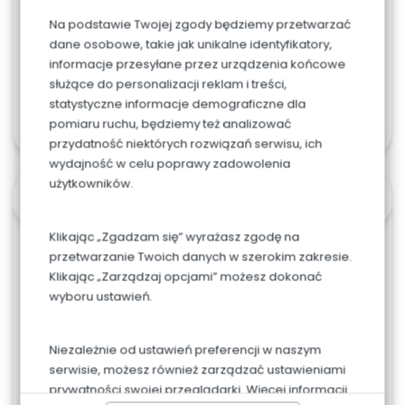
Na podstawie Twojej zgody będziemy przetwarzać
dane osobowe, takie jak unikalne identyfikatory,
informacje przesyłane przez urządzenia końcowe
służące do personalizacji reklam i treści,
Dodaj do koszyka
statystyczne informacje demograficzne dla
pomiaru ruchu, będziemy też analizować
przydatność niektórych rozwiązań serwisu, ich
wydajność w celu poprawy zadowolenia
użytkowników.
OPIS
Klikając „Zgadzam się” wyrażasz zgodę na
przetwarzanie Twoich danych w szerokim zakresie.
Możliwa zmiana koloru piłki.
Klikając „Zarządzaj opcjami” możesz dokonać
wyboru ustawień.
Napis jest w cenie.
Jeśli chcesz zamówić większy tort - skontaktuj się
Niezależnie od ustawień preferencji w naszym
z nami.
serwisie, możesz również zarządzać ustawieniami
prywatności swojej przeglądarki. Więcej informacji
W przypadku tortów weselnych, firmowych lub w