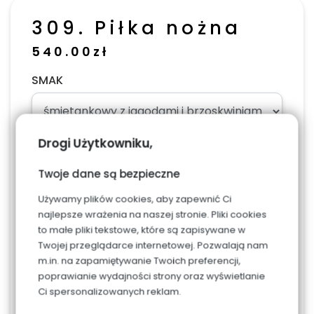
309. Piłka nożna
540.00
zł
SMAK
Drogi Użytkowniku,
Napis, dodaj w uwagach w podsumowaniu
Twoje dane są bezpieczne
zamówienia
Używamy plików cookies, aby zapewnić Ci
najlepsze wrażenia na naszej stronie. Pliki cookies
to małe pliki tekstowe, które są zapisywane w
Twojej przeglądarce internetowej. Pozwalają nam
ILOŚĆ PORCJI (jedna to 10 dag)
m.in. na zapamiętywanie Twoich preferencji,
poprawianie wydajności strony oraz wyświetlanie
Ci spersonalizowanych reklam.