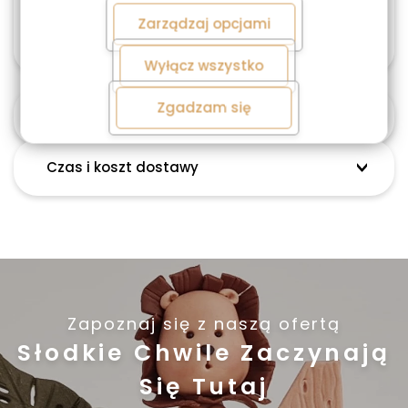
o przetwarzaniu danych znajdziesz w
Polityce
większym rozmiarze, możliwa jest personalizacja
Zarządzaj opcjami
prywatności.
zamówienia. Skontaktuj się z nami 603487707
Wyłącz wszystko
Zgadzam się
Alergeny
Czas i koszt dostawy
Zapoznaj się z naszą ofertą
Słodkie Chwile Zaczynają
Się Tutaj