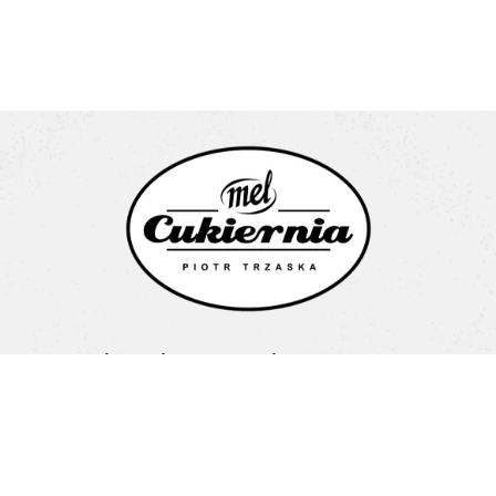
Cukiernia Mel Piotr Trzaska
Litewska 1a
15-682 Białystok
Pon-Pt: 08:00-16:00