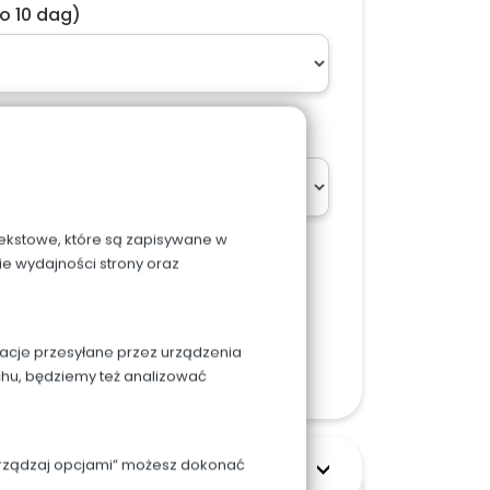
o 10 dag)
ach w podsumowaniu zamówienia
 tekstowe, które są zapisywane w
ie wydajności strony oraz
macje przesyłane przez urządzenia
zyka
chu, będziemy też analizować
Zarządzaj opcjami” możesz dokonać