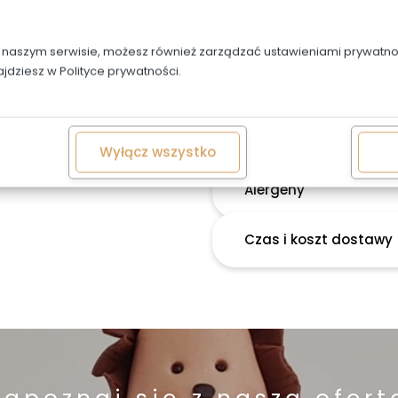
Napis w cenie, trzeba g
w naszym serwisie, możesz również zarządzać ustawieniami prywatnoś
ajdziesz w
Polityce prywatności.
Możliwa jest personaliza
603487707
Wyłącz wszystko
Alergeny
Czas i koszt dostawy