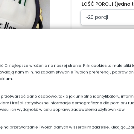
ILOŚĆ PORCJI (jedna t
Napis, dodaj w uwag
Ci najlepsze wrażenia na naszej stronie. Pliki cookies to małe pliki
zwalają nam m.in. na zapamiętywanie Twoich preferencji, poprawian
reklam.
rzetwarzać dane osobowe, takie jak unikalne identyfikatory, infor
Dodaj do kos
klam i treści, statystyczne informacje demograficzne dla pomiaru ru
rwisu, ich wydajność w celu poprawy zadowolenia użytkowników.
dę na przetwarzanie Twoich danych w szerokim zakresie. Klikając „
OPIS