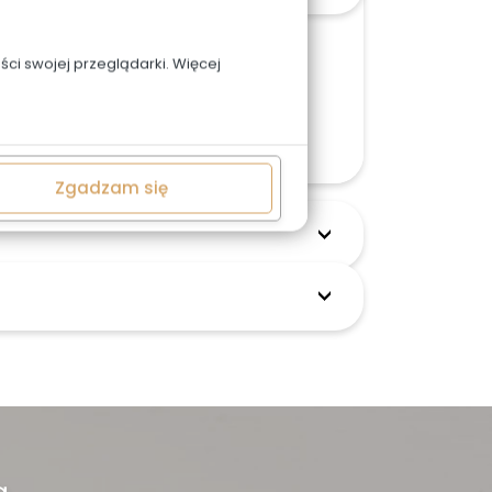
o wpisac w uwagach.
ci swojej przeglądarki. Więcej
cja zamówienia. Skontaktuj się z nami
Zgadzam się