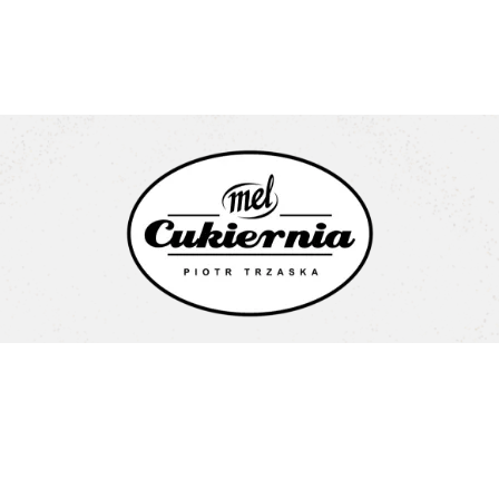
Cukiernia Mel Piotr Trzaska
Litewska 1a
15-682 Białystok
Pon-Pt: 08:00-16:00