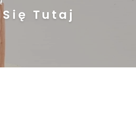
ą
Się Tutaj