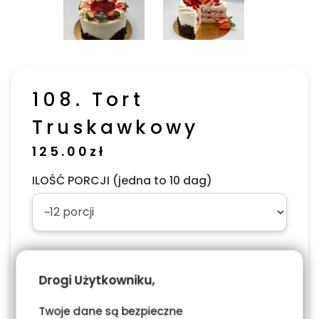
108. Tort
Truskawkowy
125.00
zł
ILOŚĆ PORCJI (jedna to 10 dag)
Napis, dodaj w uwagach w podsumowaniu
zamówienia
Drogi Użytkowniku,
Twoje dane są bezpieczne