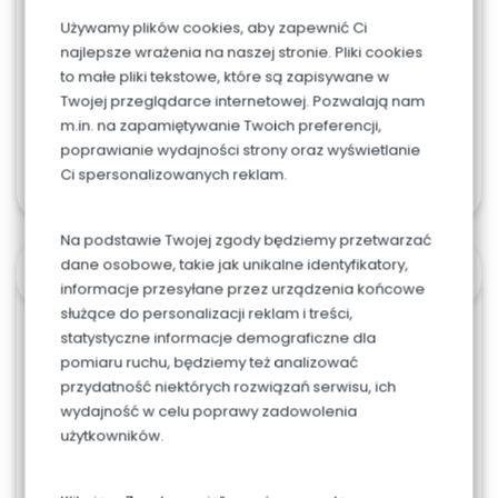
Używamy plików cookies, aby zapewnić Ci
najlepsze wrażenia na naszej stronie. Pliki cookies
to małe pliki tekstowe, które są zapisywane w
Twojej przeglądarce internetowej. Pozwalają nam
m.in. na zapamiętywanie Twoich preferencji,
poprawianie wydajności strony oraz wyświetlanie
Dodaj do koszyka
Ci spersonalizowanych reklam.
Na podstawie Twojej zgody będziemy przetwarzać
dane osobowe, takie jak unikalne identyfikatory,
OPIS
informacje przesyłane przez urządzenia końcowe
służące do personalizacji reklam i treści,
statystyczne informacje demograficzne dla
Porcja waży ok 10 dag
pomiaru ruchu, będziemy też analizować
przydatność niektórych rozwiązań serwisu, ich
Średnica tortu przy 10-12 porcjach wynosi ok 16 cm
wydajność w celu poprawy zadowolenia
użytkowników.
Jasny biszkopt przełożony aksamitnym kremem
śmietanowym z truskawkami. Nasączony
ponczem.