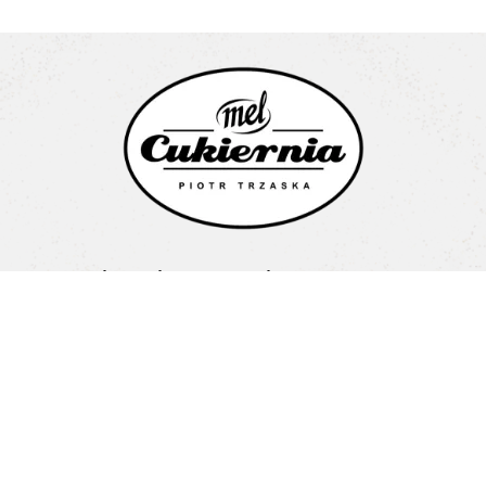
Cukiernia Mel Piotr Trzaska
Litewska 1a
15-682 Białystok
Pon-Pt: 08:00-16:00
+48 603 487 707
biuro@cukierniamel.pl