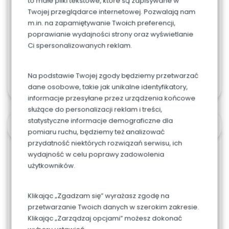
to małe pliki tekstowe, które są zapisywane w
Twojej przeglądarce internetowej. Pozwalają nam
m.in. na zapamiętywanie Twoich preferencji,
poprawianie wydajności strony oraz wyświetlanie
Ci spersonalizowanych reklam.
Dodaj do koszyka
Na podstawie Twojej zgody będziemy przetwarzać
dane osobowe, takie jak unikalne identyfikatory,
informacje przesyłane przez urządzenia końcowe
służące do personalizacji reklam i treści,
statystyczne informacje demograficzne dla
OPIS
pomiaru ruchu, będziemy też analizować
przydatność niektórych rozwiązań serwisu, ich
wydajność w celu poprawy zadowolenia
Porcja waży ok 10 dag.
użytkowników.
Średnica tortu przy 12 porcjach wynosi ok 16 cm
Klikając „Zgadzam się” wyrażasz zgodę na
Jasny biszkopt, aksamitny mus pistacjowy,
przetwarzanie Twoich danych w szerokim zakresie.
chrupka pistacjowa i żelka malinowa
Klikając „Zarządzaj opcjami” możesz dokonać