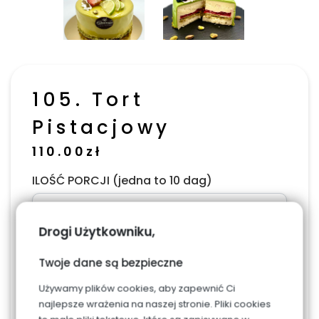
105. Tort
Pistacjowy
110.00
zł
ILOŚĆ PORCJI (jedna to 10 dag)
Drogi Użytkowniku,
Napis, dodaj w uwagach w podsumowaniu
Twoje dane są bezpieczne
zamówienia
Używamy plików cookies, aby zapewnić Ci
najlepsze wrażenia na naszej stronie. Pliki cookies