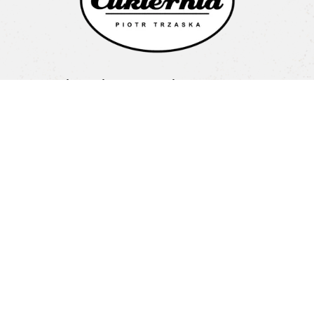
Cukiernia Mel Piotr Trzaska
Litewska 1a
15-682 Białystok
Pon-Pt: 08:00-16:00
+48 603 487 707
biuro@cukierniamel.pl
Home
O nas
Nasze Cukiernie
Oferta
Blog
Kontakt
Regulamin
Polityka prywatności
Odwiedź nas na: