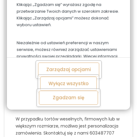
Średnica tortu przy 10 porcjach wynosi ok 16 cm
Klikając „Zgadzam się” wyrażasz zgodę na
przetwarzanie Twoich danych w szerokim zakresie.
Biszkopt czekoladowy, chrupiący krem orzechowy
Klikając „Zarządzaj opcjami” możesz dokonać
i ganasz czekoladowy.
wyboru ustawień.
Zdjęcie ma charakter poglądowy. Dekoracja,
kolorystyka oraz użyte owoce mogą się różnić w
Niezależnie od ustawień preferencji w naszym
zależności od dostępności.
serwisie, możesz również zarządzać ustawieniami
W przypadku chęci wykonania tortu identycznego
prywatności swojej przeglądarki. Więcej informacji
(1:1) jak na zdjęciu, prosimy o wcześniejszą
o przetwarzaniu danych znajdziesz w
Polityce
informację telefonicznie lub w uwagach do
Zarządzaj opcjami
prywatności.
zamówienia.damy.
Wyłącz wszystko
Jeśli chcesz zamówić większy tort - skontaktuj się
z nami.
Zgadzam się
Niestandardowe zamówienie:
W przypadku tortów weselnych, firmowych lub w
większym rozmiarze, możliwa jest personalizacja
zamówienia. Skontaktuj się z nami 603487707