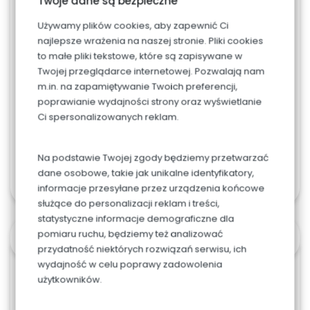
Twoje dane są bezpieczne
Napis, dodaj w uwagach w podsumowaniu
Używamy plików cookies, aby zapewnić Ci
zamówienia
najlepsze wrażenia na naszej stronie. Pliki cookies
to małe pliki tekstowe, które są zapisywane w
Twojej przeglądarce internetowej. Pozwalają nam
m.in. na zapamiętywanie Twoich preferencji,
poprawianie wydajności strony oraz wyświetlanie
Ci spersonalizowanych reklam.
Na podstawie Twojej zgody będziemy przetwarzać
Dodaj do koszyka
dane osobowe, takie jak unikalne identyfikatory,
informacje przesyłane przez urządzenia końcowe
służące do personalizacji reklam i treści,
statystyczne informacje demograficzne dla
pomiaru ruchu, będziemy też analizować
OPIS
przydatność niektórych rozwiązań serwisu, ich
wydajność w celu poprawy zadowolenia
użytkowników.
Porcja waży ok 10 dag.