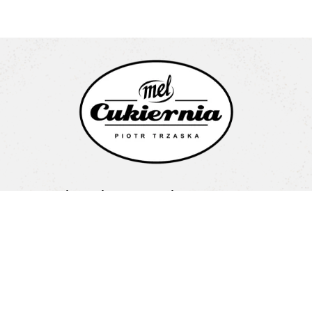
Cukiernia Mel Piotr Trzaska
Litewska 1a
15-682 Białystok
Pon-Pt: 08:00-16:00
+48 603 487 707
biuro@cukierniamel.pl