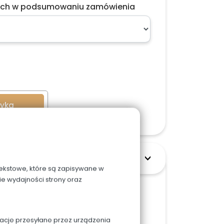
ach w podsumowaniu zamówienia
zyka
 tekstowe, które są zapisywane w
ie wydajności strony oraz
orcjach wynosi ok 16 cm
macje przesyłane przez urządzenia