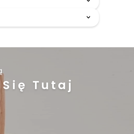
ą
Się Tutaj