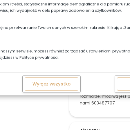
klam i treści, statystyczne informacje demograficzne dla pomiaru ru
Beza, krem: śmietanka, 
rwisu, ich wydajność w celu poprawy zadowolenia użytkowników.
Zdjęcie ma charakter pog
owoce mogą się różnić w
dę na przetwarzanie Twoich danych w szerokim zakresie. Klikając „
W przypadku chęci wykona
zdjęciu, prosimy o wcześ
uwagach do zamówienia
w naszym serwisie, możesz również zarządzać ustawieniami prywatnoś
Beziki w dekoracji mogą
ajdziesz w
Polityce prywatności.
Jeśli chcesz zamówić więk
Niestandardowe zamówie
Wyłącz wszystko
W przypadku tortów wes
rozmiarze, możliwa jest 
nami 603487707