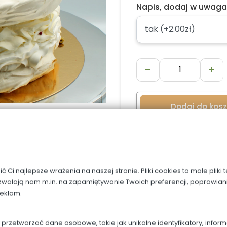
Napis, dodaj w uwag
Dodaj do kos
OPIS
Ci najlepsze wrażenia na naszej stronie. Pliki cookies to małe pliki
zwalają nam m.in. na zapamiętywanie Twoich preferencji, poprawian
reklam.
Porcja waży ok 10 dag.
Średnica tortu przy 10 p
rzetwarzać dane osobowe, takie jak unikalne identyfikatory, infor