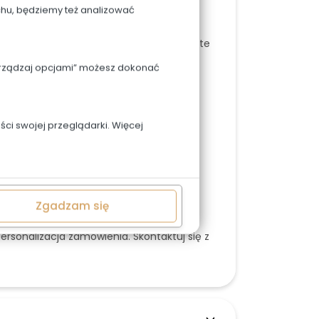
chu, będziemy też analizować
mascarpone i maliny w środku.
lądowy. Dekoracja, kolorystyka oraz użyte
 zależności od dostępności.
Zarządzaj opcjami” możesz dokonać
nia tortu identycznego (1:1) jak na
niejszą informację telefonicznie lub w
.
ci swojej przeglądarki. Więcej
 zostać zastąpione owocami
szy tort - skontaktuj się z nami.
nie:
Zgadzam się
elnych, firmowych lub w większym
personalizacja zamówienia. Skontaktuj się z