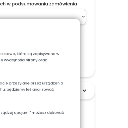
ach w podsumowaniu zamówienia
 tekstowe, które są zapisywane w
zyka
ie wydajności strony oraz
macje przesyłane przez urządzenia
chu, będziemy też analizować
Zarządzaj opcjami” możesz dokonać
le i 15 warstw kwaśniej i słodkiej