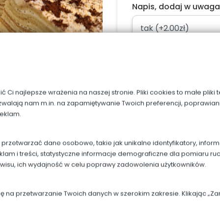
Napis, dodaj w uwag
Ci najlepsze wrażenia na naszej stronie. Pliki cookies to małe pliki
Dodaj do kos
zwalają nam m.in. na zapamiętywanie Twoich preferencji, poprawian
reklam.
rzetwarzać dane osobowe, takie jak unikalne identyfikatory, infor
klam i treści, statystyczne informacje demograficzne dla pomiaru ru
OPIS
rwisu, ich wydajność w celu poprawy zadowolenia użytkowników.
Porcja waży ok 10 dag
dę na przetwarzanie Twoich danych w szerokim zakresie. Klikając „
15 warstw kruchych na maś