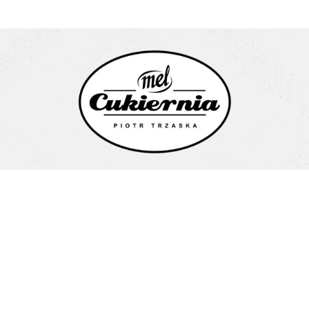
Cukiernia Mel Piotr Trzaska
Litewska 1a
15-682 Białystok
Pon-Pt: 08:00-16:00
+48 603 487 707
biuro@cukierniamel.pl