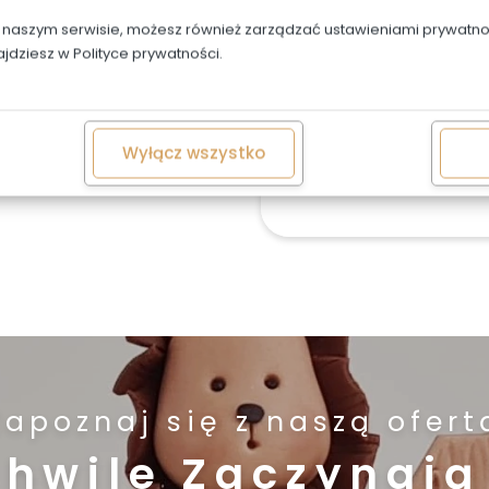
śmietany.
w naszym serwisie, możesz również zarządzać ustawieniami prywatnoś
Jeśli chcesz zamówić wię
ajdziesz w
Polityce prywatności.
Niestandardowe zamówie
W przypadku tortów wes
Wyłącz wszystko
rozmiarze, możliwa jest 
nami 603487707
Zapoznaj się z naszą ofert
Chwile Zaczynają 